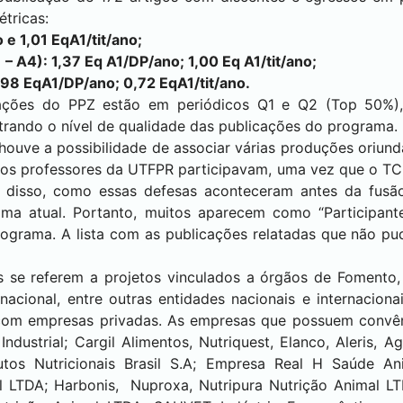
tricas:
 e 1,01 EqA1/tit/ano;
 – A4): 1,37 Eq A1/DP/ano; 1,00 Eq A1/tit/ano;
,98 EqA1/DP/ano; 0,72 EqA1/tit/ano.
ções do PPZ estão em periódicos Q1 e Q2 (Top 50%),
rando o nível de qualidade das publicações do programa.
houve a possibilidade de associar várias produções oriun
os professores da UTFPR participavam, uma vez que o TC
 disso, como essas defesas aconteceram antes da fusã
a atual. Portanto, muitos aparecem como “Participante
ograma. A lista com as publicações relatadas que não pu
s se referem a projetos vinculados a órgãos de Fomento
inacional, entre outras entidades nacionais e internacion
com empresas privadas. As empresas que possuem convê
Industrial; Cargil Alimentos, Nutriquest, Elanco, Aleris, A
os Nutricionais Brasil S.A; Empresa Real H Saúde A
sil LTDA; Harbonis, Nuproxa, Nutripura Nutrição Animal L