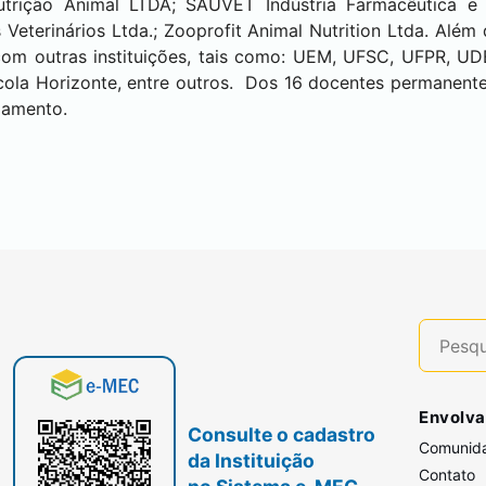
 Nutrição Animal LTDA; SAUVET Indústria Farmacêutica e
eterinários Ltda.; Zooprofit Animal Nutrition Ltda. Além 
com outras instituições, tais como: UEM, UFSC, UFPR, U
la Horizonte, entre outros. Dos 16 docentes permanent
damento.
Envolva
Consulte o cadastro
Comunid
da Instituição
Contato