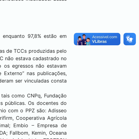
 enquanto 97,8% estão em
das de TCCs produzidas pelo
C não estava cadastrado no
o os egressos não estavam
 Externo” nas publicações,
deram ser vinculadas consta
, tais como CNPq, Fundação
ais públicas. Os docentes do
nio com o PPZ são: Adisseo
grifirm, Cooperativa Agrícola
nimal; Embio – Empresa de
TDA; Fallbom, Kemin, Oceana