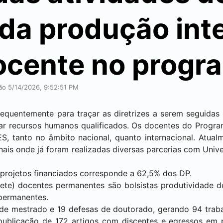
da produção inte
ocente no progr
ção 5/14/2026, 9:52:51 PM
quentemente para traçar as diretrizes a serem seguidas
rmar recursos humanos qualificados. Os docentes do Progra
S, tanto no âmbito nacional, quanto internacional. Atua
ais onde já foram realizadas diversas parcerias com Univ
rojetos financiados corresponde a 62,5% dos DP.
sete) docentes permanentes são bolsistas produtividade
permanentes.
 de mestrado e 19 defesas de doutorado, gerando 94 trab
blicação de 172 artigos com discentes e egressos em p