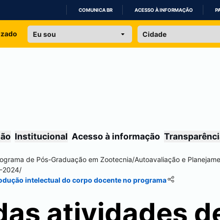
COMUNICA BR
ACESSO À INFORMAÇÃO
P
IR
izado
PARA
O
CONTEÚDO
são
Institucional
Acesso à informação
Transparênci
ograma de Pós-Graduação em Zootecnia
/
Autoavaliação e Planejame
1-2024
/
rodução intelectual do corpo docente no programa
das atividades d