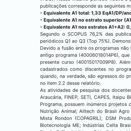
publicações corresponde as seguintes mé
- Equivalente A1 total: 1,33 EqA1/DP/ano
- Equivalente A1 no estrato superior (A1
- Equivalente A1 nos estratos A1+A2: 0
Segundo o SCOPUS 76,2% das publica
periódicos Q1 ao Q3 (Top 75%). Demonst
Devido a fusão entre os programas não 
antigo programa (40006018014P6), que 
presente curso (40015017009P8). Além
cadastrados como discentes no program
quando, na verdade, são egressos do pr
no item 2.2 desse relatório.
As atividades de pesquisa dos docente
Araucária, FINEP, SETI, CAPES, Itaipu B
Programa, possuem inúmeros projetos 
Nutrição Animal; Alltech do Brasil Agro 
Mista Rondon (COPAGRIL); DSM Produt
Biotecnologia ME; Indústrias Celta Bra