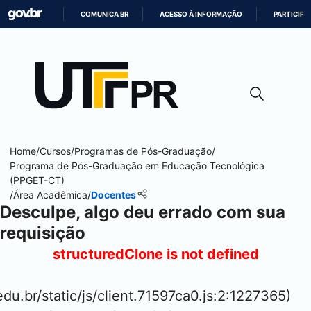
COMUNICA BR
ACESSO À INFORMAÇÃO
PARTICIPE
IR
PARA
O
CONTEÚDO
Home
/
Cursos
/
Programas de Pós-Graduação
/
Programa de Pós-Graduação em Educação Tecnológica
(PPGET-CT)
/
Área Acadêmica
/
Docentes
Desculpe, algo deu errado com sua
requisição
structuredClone is not defined
.edu.br/static/js/client.71597ca0.js:2:1227365)
