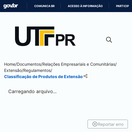
COMUNICA BR
ACESSO À INFORMAÇÃO
PARTICIPE
IR
PARA
O
CONTEÚDO
Home
/
Documentos
/
Relações Empresariais e Comunitárias
/
Extensão
/
Regulamentos
/
Classificação de Produtos de Extensão
Carregando arquivo...
Reportar erro