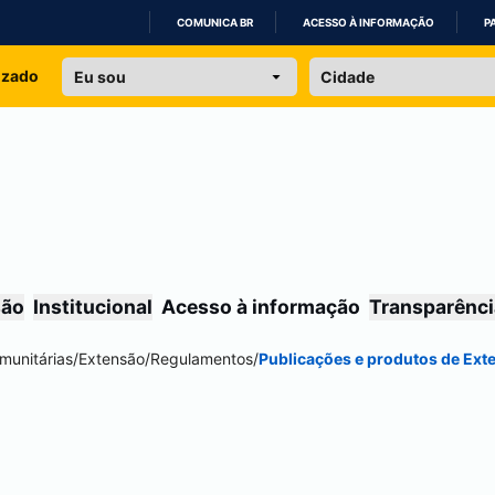
COMUNICA BR
ACESSO À INFORMAÇÃO
P
IR
izado
PARA
O
CONTEÚDO
são
Institucional
Acesso à informação
Transparênci
munitárias
/
Extensão
/
Regulamentos
/
Publicações e produtos de Exte