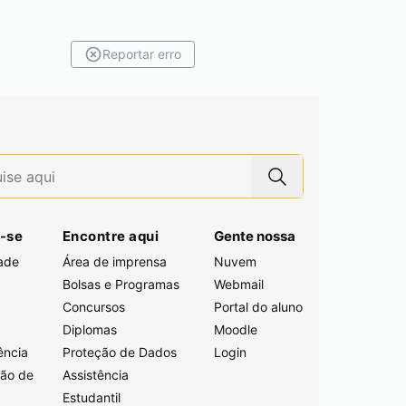
Reportar erro
-se
Encontre aqui
Gente nossa
ade
Área de imprensa
Nuvem
Bolsas e Programas
Webmail
Concursos
Portal do aluno
i
Diplomas
Moodle
ência
Proteção de Dados
Login
ção de
Assistência
Estudantil