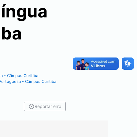
Língua
iba
sa - Câmpus Curitiba
 Portuguesa - Câmpus Curitiba
Reportar erro