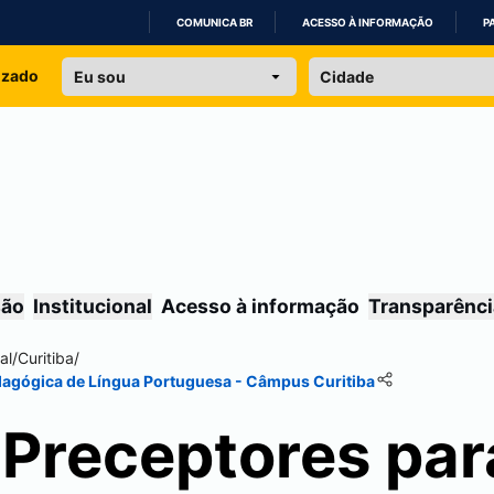
COMUNICA BR
ACESSO À INFORMAÇÃO
P
IR
izado
PARA
O
CONTEÚDO
são
Institucional
Acesso à informação
Transparênci
al
/
Curitiba
/
edagógica de Língua Portuguesa - Câmpus
Curitiba
 Preceptores par