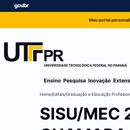
Meu portal personal
Ensino
Pesquisa
Inovação
Exten
Home
/
Editais
/
Graduação e Educação Profission
SISU/MEC 