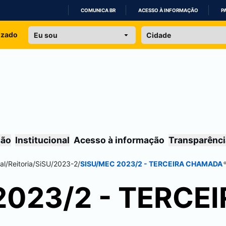
COMUNICA BR
ACESSO À INFORMAÇÃO
P
IR
izado
PARA
O
CONTEÚDO
são
Institucional
Acesso à informação
Transparênci
al
/
Reitoria
/
SiSU
/
2023-2
/
SISU/MEC 2023/2 - TERCEIRA CHAMADA
2023/2 - TERCE