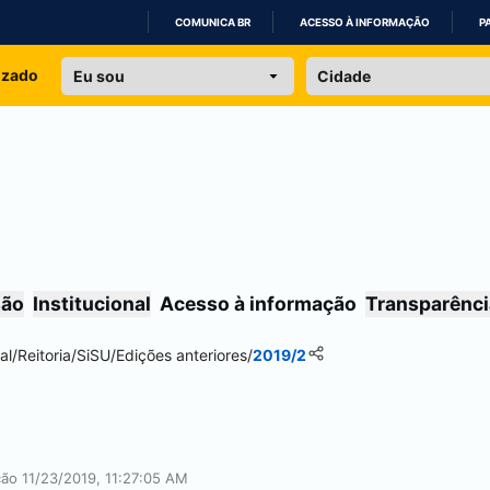
COMUNICA BR
ACESSO À INFORMAÇÃO
P
IR
izado
PARA
O
CONTEÚDO
são
Institucional
Acesso à informação
Transparênci
al
/
Reitoria
/
SiSU
/
Edições anteriores
/
2019/2
ção 11/23/2019, 11:27:05 AM