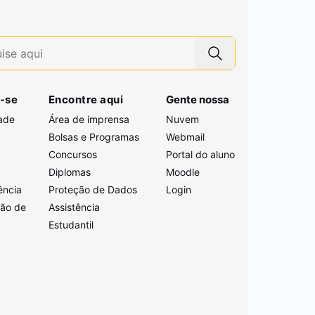
-se
Encontre aqui
Gente nossa
ade
Área de imprensa
Nuvem
Bolsas e Programas
Webmail
Concursos
Portal do aluno
i
Diplomas
Moodle
ência
Proteção de Dados
Login
ção de
Assistência
Estudantil
a