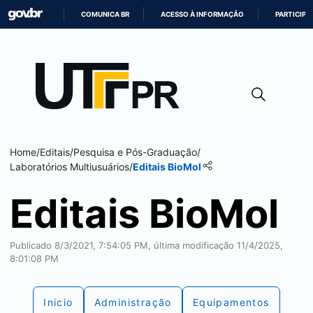
COMUNICA BR
ACESSO À INFORMAÇÃO
PARTICIPE
IR
PARA
O
CONTEÚDO
Home
/
Editais
/
Pesquisa e Pós-Graduação
/
Laboratórios Multiusuários
/
Editais BioMol
Editais BioMol
Publicado 8/3/2021, 7:54:05 PM, última modificação 11/4/2025,
8:01:08 PM
Inicio
Administração
Equipamentos