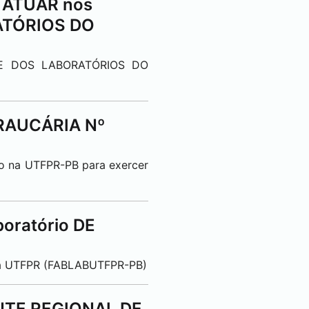
A ATUAR nos
ATÓRIOS DO
E DOS LABORATÓRIOS DO
RAUCÁRIA Nº
ado na UTFPR-PB para exercer
boratório DE
o da UTFPR (FABLABUTFPR-PB)
NTE REGIONAL DE