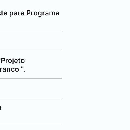
sta para Programa
"Projeto
Branco
".
B