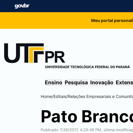
Meu portal personal
Ensino
Pesquisa
Inovação
Exten
Home
/
Editais
/
Relações Empresariais e Comunitá
Pato Branc
Publicado 7/26/2017, 4:26:49 PM, última modifica