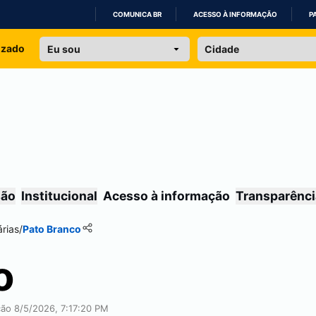
COMUNICA BR
ACESSO À INFORMAÇÃO
P
IR
izado
PARA
O
CONTEÚDO
são
Institucional
Acesso à informação
Transparênci
rias
/
Pato Branco
o
ção 8/5/2026, 7:17:20 PM