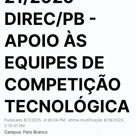
DIREC/PB -
APOIO ÀS
EQUIPES DE
COMPETIÇÃO
TECNOLÓGICA
Publicado
8/7/2025, 4:36:04 PM
, última modificação
8/18/2025,
2:15:41 PM
Campus:
Pato Branco