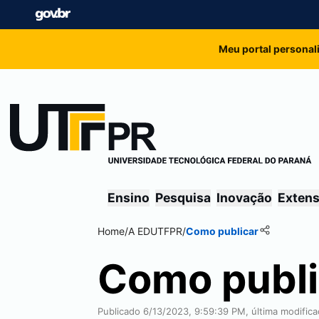
Meu portal personal
Ensino
Pesquisa
Inovação
Exten
Home
/
A EDUTFPR
/
Como publicar
Como publi
Publicado 6/13/2023, 9:59:39 PM, última modific