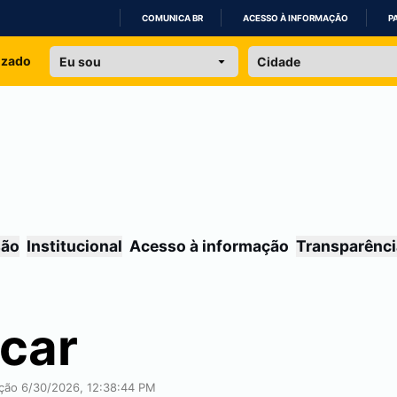
COMUNICA BR
ACESSO À INFORMAÇÃO
P
IR
izado
PARA
O
CONTEÚDO
são
Institucional
Acesso à informação
Transparênci
car
ação 6/30/2026, 12:38:44 PM