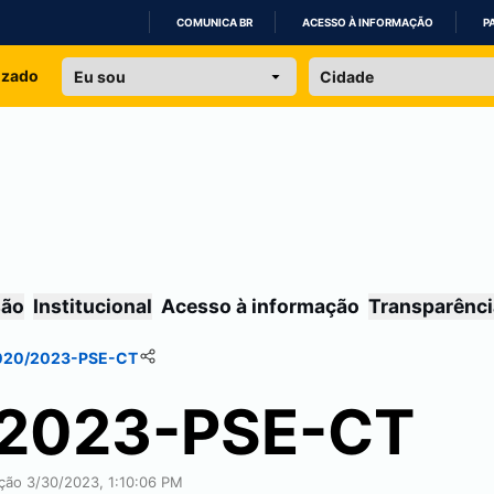
COMUNICA BR
ACESSO À INFORMAÇÃO
P
IR
izado
PARA
O
CONTEÚDO
são
Institucional
Acesso à informação
Transparênci
 020/2023-PSE-CT
0/2023-PSE-CT
ação 3/30/2023, 1:10:06 PM