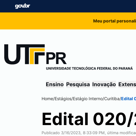
Meu portal personal
Ensino
Pesquisa
Inovação
Exten
Home
/
Estágios
/
Estágio Interno
/
Curitiba
/
Edital
Edital 02
Publicado 3/16/2023, 8:33:09 PM, última modific