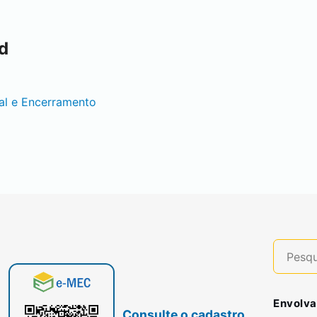
d
al e Encerramento
Envolva
Consulte o cadastro