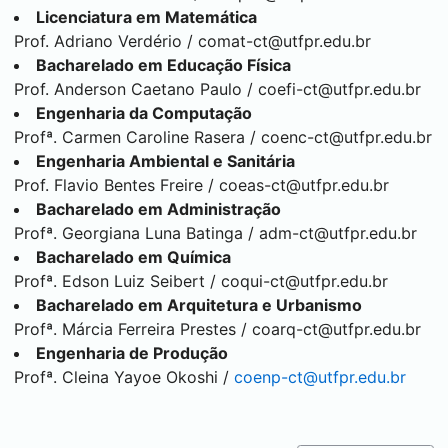
Licenciatura em Matemática
Prof. Adriano Verdério /
comat-ct@utfpr.edu.br
Bacharelado em Educação Física
Prof. Anderson Caetano Paulo /
coefi-ct@utfpr.edu.br
Engenharia da Computação
Profª. Carmen Caroline Rasera /
coenc-ct@utfpr.edu.br
Engenharia Ambiental e Sanitária
Prof. Flavio Bentes Freire /
coeas-ct@utfpr.edu.br
Bacharelado em Administração
Profª. Georgiana Luna Batinga /
adm-ct@utfpr.edu.br
Bacharelado em Química
Profª. Edson Luiz Seibert /
coqui-ct@utfpr.edu.br
Bacharelado em Arquitetura e Urbanismo
Profª. Márcia Ferreira Prestes /
coarq-ct@utfpr.edu.br
Engenharia de Produção
Profª. Cleina Yayoe Okoshi /
coenp-ct@utfpr.edu.br