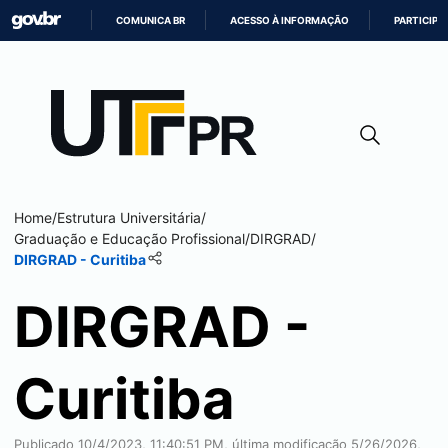
COMUNICA BR
ACESSO À INFORMAÇÃO
PARTICIPE
IR
PARA
O
CONTEÚDO
Home
/
Estrutura Universitária
/
Graduação e Educação Profissional
/
DIRGRAD
/
DIRGRAD -
Curitiba
DIRGRAD -
Curitiba
Publicado 10/4/2023, 11:40:51 PM, última modificação 5/26/2026,