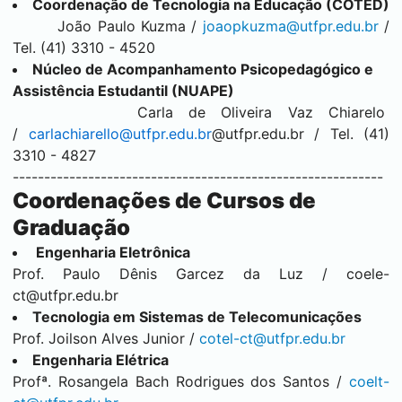
Coordenação de Tecnologia na Educação (COTED)
João Paulo Kuzma /
joaopkuzma@utfpr.edu.br
/
Tel. (41) 3310 - 4520
Núcleo de Acompanhamento Psicopedagógico e
Assistência Estudantil (NUAPE)
Carla de Oliveira Vaz Chiarelo
/
carlachiarello@utfpr.edu.br
@utfpr.edu.br / Tel. (41)
3310 - 4827
-----------------------------------------------------------
Coordenações de Cursos de
Graduação
Engenharia Eletrônica
Prof. Paulo Dênis Garcez da Luz /
coele-
ct@utfpr.edu.br
Tecnologia em Sistemas de Telecomunicações
Prof. Joilson Alves Junior /
cotel-ct@utfpr.edu.br
Engenharia Elétrica
Profª. Rosangela Bach Rodrigues dos Santos /
coelt-