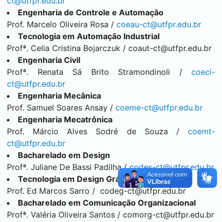
ct@utfpr.edu.br
Engenharia de Controle e Automação
Prof. Marcelo Oliveira Rosa /
coeau-ct@utfpr.edu.br
Tecnologia em Automação Industrial
Profª. Celia Cristina Bojarczuk /
coaut-ct@utfpr.edu.br
Engenharia Civil
Profª. Renata Sá Brito Stramondinoli /
coeci-
ct@utfpr.edu.br
Engenharia Mecânica
Prof. Samuel Soares Ansay /
coeme-ct@utfpr.edu.br
Engenharia Mecatrônica
Prof. Márcio Alves Sodré de Souza /
coemt-
ct@utfpr.edu.br
Bacharelado em Design
Profª. Juliane De Bassi Padilha /
codes-ct@utfpr.edu.br
Tecnologia em Design Gráfico
Prof. Ed Marcos Sarro /
codeg-ct@utfpr.edu.br
Bacharelado em Comunicação Organizacional
Profª. Valéria Oliveira Santos /
comorg-ct@utfpr.edu.br