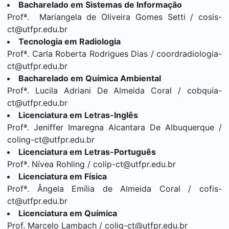
Bacharelado em Sistemas de Informação
Profª. Mariangela de Oliveira Gomes Setti /
cosis-
ct@utfpr.edu.br
Tecnologia em Radiologia
Profª. Carla Roberta Rodrigues Dias /
coordradiologia-
ct@utfpr.edu.br
Bacharelado em Química Ambiental
Profª. Lucila Adriani De Almeida Coral /
cobquia-
ct@utfpr.edu.br
Licenciatura em Letras-Inglês
Profª. Jeniffer Imaregna Alcantara De Albuquerque /
coling-ct@utfpr.edu.br
Licenciatura em Letras-Português
Profª. Nívea Rohling /
colip-ct@utfpr.edu.br
Licenciatura em Física
Profª. Ângela Emília de Almeida Coral /
cofis-
ct@utfpr.edu.br
Licenciatura em Química
Prof. Marcelo Lambach /
coliq-ct@utfpr.edu.br