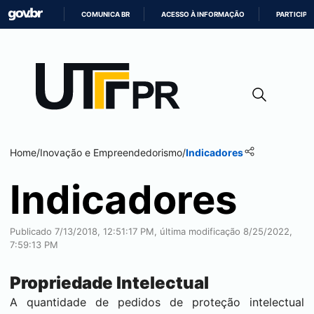
COMUNICA BR
ACESSO À INFORMAÇÃO
PARTICIPE
IR
PARA
O
CONTEÚDO
Home
/
Inovação e Empreendedorismo
/
Indicadores
Indicadores
Publicado 7/13/2018, 12:51:17 PM, última modificação 8/25/2022,
7:59:13 PM
Propriedade Intelectual
A quantidade de pedidos de proteção intelectual