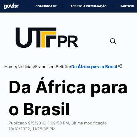
COMUNICA BR
ACESSO À INFORMAÇÃO
PARTICIPE
IR
PARA
O
CONTEÚDO
Home
/
Notícias
/
Francisco Beltrão
/
Da África para o Brasil
Da África para
o Brasil
Publicado 9/5/2019, 1:09:50 PM, última modificação
10/31/2022, 11:28:38 PM