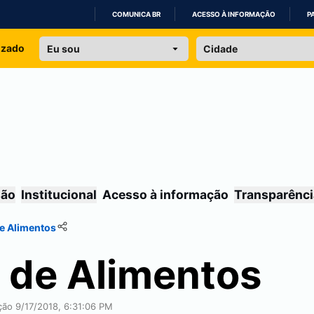
COMUNICA BR
ACESSO À INFORMAÇÃO
P
IR
izado
PARA
O
CONTEÚDO
são
Institucional
Acesso à informação
Transparênci
e Alimentos
 de Alimentos
ção 9/17/2018, 6:31:06 PM