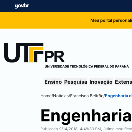
Meu portal personal
Ensino
Pesquisa
Inovação
Exten
Home
/
Notícias
/
Francisco Beltrão
/
Engenharia d
Engenharia
Publicado 9/14/2018, 4:48:33 PM, última modifica