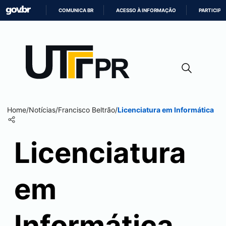
COMUNICA BR
ACESSO À INFORMAÇÃO
PARTICIPE
IR
PARA
O
CONTEÚDO
Home
/
Notícias
/
Francisco Beltrão
/
Licenciatura em Informática
Licenciatura
em
Informática