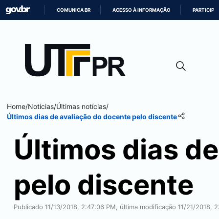
COMUNICA BR
ACESSO À INFORMAÇÃO
PARTICIPE
IR
PARA
O
CONTEÚDO
Home
/
Notícias
/
Últimas notícias
/
Últimos dias de avaliação do docente pelo discente
Últimos dias d
pelo discente
Publicado 11/13/2018, 2:47:06 PM, última modificação 11/21/2018, 