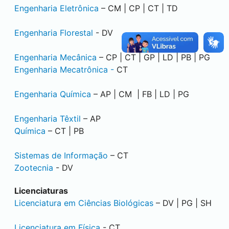
Engenharia Eletrônica
– CM | CP | CT | TD
Engenharia Florestal
- DV
Engenharia Mecânica
– CP | CT | GP | LD | PB | PG
Engenharia Mecatrônica -
CT
Engenharia Química
– AP | CM | FB | LD | PG
Engenharia Têxtil
– AP
Química
– CT | PB
Sistemas de Informação
– CT
Zootecnia
- DV
Licenciaturas
Licenciatura em Ciências Biológicas
– DV | PG | SH
Licenciatura em Física
- CT