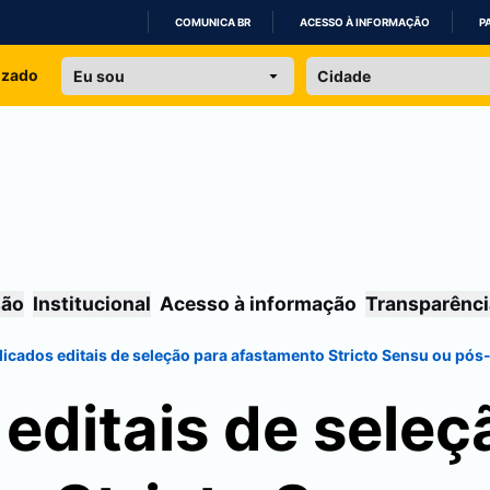
COMUNICA BR
ACESSO À INFORMAÇÃO
P
IR
izado
PARA
O
CONTEÚDO
são
Institucional
Acesso à informação
Transparênci
licados editais de seleção para afastamento Stricto Sensu ou pó
editais de seleç