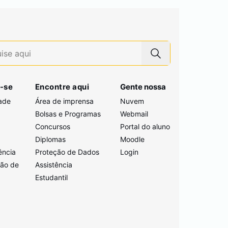
-se
Encontre aqui
Gente nossa
ade
Área de imprensa
Nuvem
Bolsas e Programas
Webmail
Concursos
Portal do aluno
i
Diplomas
Moodle
ência
Proteção de Dados
Login
ção de
Assistência
Estudantil
a