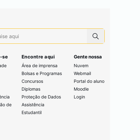
-se
Encontre aqui
Gente nossa
ade
Área de imprensa
Nuvem
Bolsas e Programas
Webmail
Concursos
Portal do aluno
i
Diplomas
Moodle
ência
Proteção de Dados
Login
ção de
Assistência
Estudantil
a