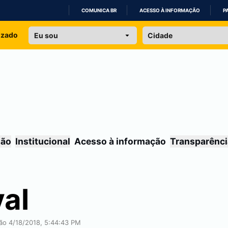
COMUNICA BR
ACESSO À INFORMAÇÃO
P
IR
izado
PARA
O
CONTEÚDO
são
Institucional
Acesso à informação
Transparênci
val
ção 4/18/2018, 5:44:43 PM