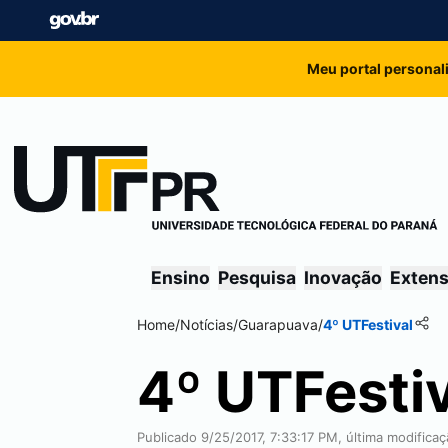
Meu portal personal
Ensino
Pesquisa
Inovação
Exten
Home
/
Notícias
/
Guarapuava
/
4º UTFestival
4º UTFesti
Publicado 9/25/2017, 7:33:17 PM, última modifica