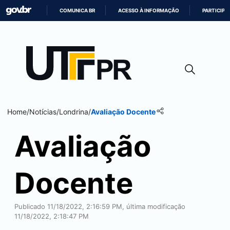
COMUNICA BR
ACESSO À INFORMAÇÃO
PARTICIPE
IR
PARA
O
CONTEÚDO
Home
/
Notícias
/
Londrina
/
Avaliação Docente
Avaliação
Docente
Publicado 11/18/2022, 2:16:59 PM, última modificação
11/18/2022, 2:18:47 PM