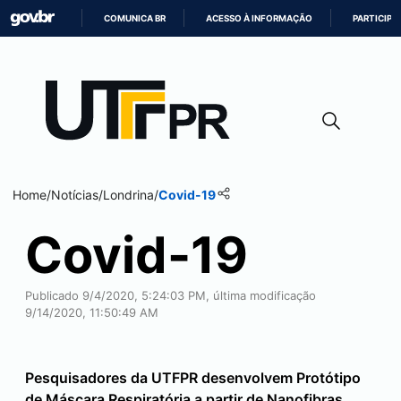
COMUNICA BR
ACESSO À INFORMAÇÃO
PARTICIPE
IR
PARA
O
CONTEÚDO
Home
/
Notícias
/
Londrina
/
Covid-19
Covid-19
Publicado 9/4/2020, 5:24:03 PM, última modificação
9/14/2020, 11:50:49 AM
Pesquisadores da UTFPR desenvolvem Protótipo
de Máscara Respiratória a partir de Nanofibras