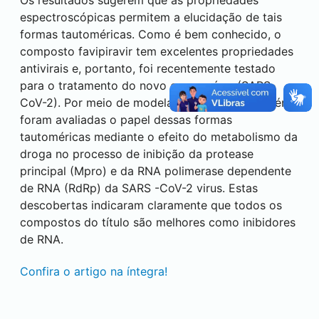
Os resultados sugerem que as propriedades
espectroscópicas permitem a elucidação de tais
formas tautoméricas. Como é bem conhecido, o
composto favipiravir tem excelentes propriedades
antivirais e, portanto, foi recentemente testado
para o tratamento do novo coronavírus (SARS-
CoV-2). Por meio de modelagem in silico, também
foram avaliadas o papel dessas formas
tautoméricas mediante o efeito do metabolismo da
droga no processo de inibição da protease
principal (Mpro) e da RNA polimerase dependente
de RNA (RdRp) da SARS -CoV-2 virus. Estas
descobertas indicaram claramente que todos os
compostos do título são melhores como inibidores
de RNA.
Confira o artigo na íntegra!