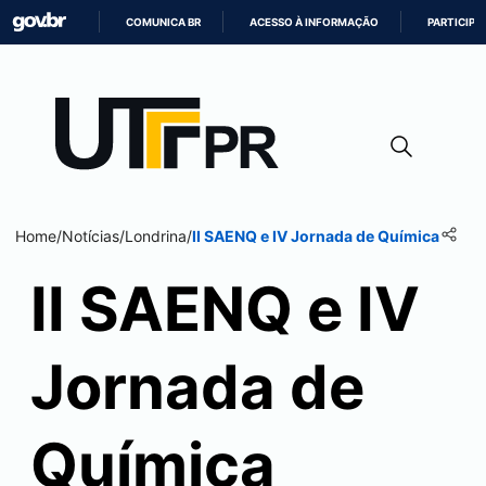
COMUNICA BR
ACESSO À INFORMAÇÃO
PARTICIPE
IR
PARA
O
CONTEÚDO
Home
/
Notícias
/
Londrina
/
II SAENQ e IV Jornada de Química
II SAENQ e IV
Jornada de
Química