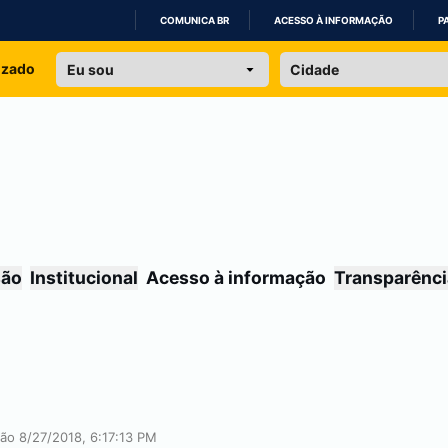
COMUNICA BR
ACESSO À INFORMAÇÃO
P
IR
izado
PARA
O
CONTEÚDO
são
Institucional
Acesso à informação
Transparênci
ção 8/27/2018, 6:17:13 PM