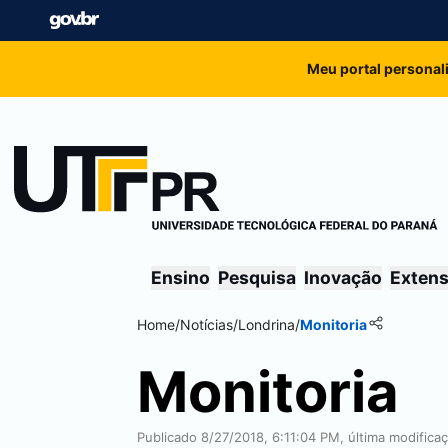
Meu portal personal
Ensino
Pesquisa
Inovação
Exten
Home
/
Notícias
/
Londrina
/
Monitoria
Monitoria
Publicado 8/27/2018, 6:11:04 PM, última modifica