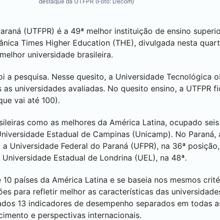
destaque da UTFPR (Foto: Decom)
araná (UTFPR) é a 49ª melhor instituição de ensino superio
itânica Times Higher Education (THE), divulgada nesta quart
melhor universidade brasileira.
 a pesquisa. Nesse quesito, a Universidade Tecnológica 
as as universidades avaliadas. No quesito ensino, a UTFPR 
ue vai até 100).
sileiras como as melhores da América Latina, ocupado seis 
 Universidade Estadual de Campinas (Unicamp). No Paraná, a
 a Universidade Federal do Paraná (UFPR), na 36ª posição, 
a Universidade Estadual de
Londrina
(UEL), na 48ª.
de 10 países da América Latina e se baseia nos mesmos crit
s para refletir melhor as características das universidade
gados 13 indicadores de desempenho separados em todas as
cimento e perspectivas internacionais.