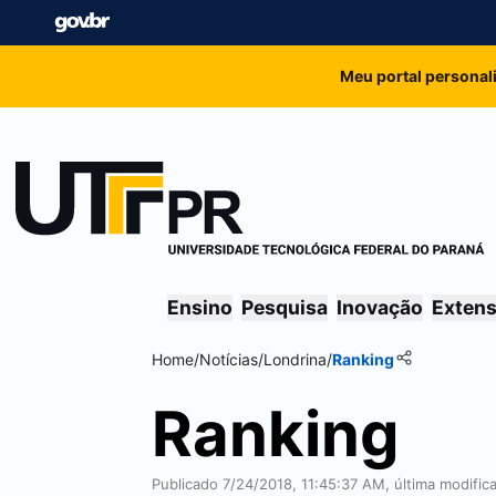
Meu portal personal
Ensino
Pesquisa
Inovação
Exten
Home
/
Notícias
/
Londrina
/
Ranking
Ranking
Publicado 7/24/2018, 11:45:37 AM, última modifi