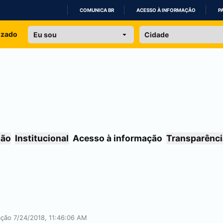
COMUNICA BR
ACESSO À INFORMAÇÃO
P
IR
izado
PARA
O
CONTEÚDO
são
Institucional
Acesso à informação
Transparênci
cação 7/24/2018, 11:46:06 AM