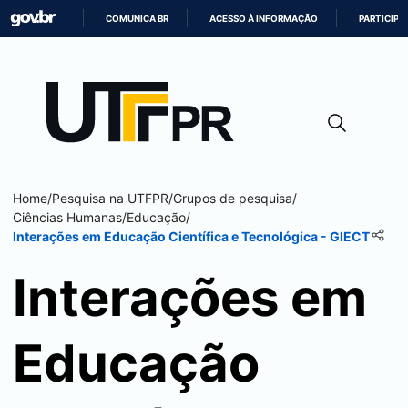
COMUNICA BR
ACESSO À INFORMAÇÃO
PARTICIPE
IR
PARA
O
CONTEÚDO
Home
/
Pesquisa na UTFPR
/
Grupos de pesquisa
/
Ciências Humanas
/
Educação
/
Interações em Educação Científica e Tecnológica - GIECT
Interações em
Educação