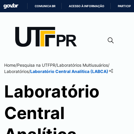
COMUNICA BR
ACESSO À INFORMAÇÃO
PARTICIPE
IR
PARA
O
CONTEÚDO
Home
/
Pesquisa na UTFPR
/
Laboratórios Multiusuários
/
Laboratórios
/
Laboratório Central Analítica (LABCA)
Laboratório
Central