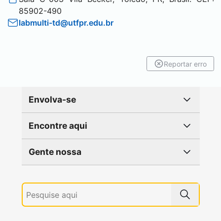
85902-490
labmulti-td@utfpr.edu.br
Reportar erro
Envolva-se
Encontre aqui
Gente nossa