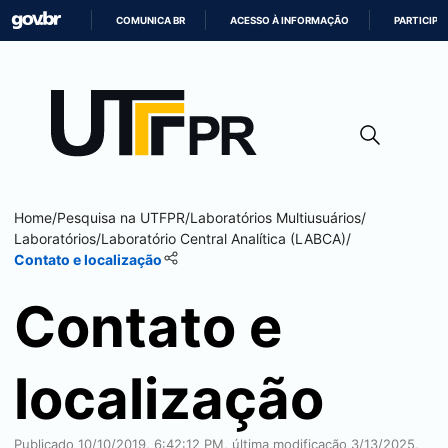
COMUNICA BR
ACESSO À INFORMAÇÃO
PARTICIPE
IR
PARA
O
CONTEÚDO
Home
/
Pesquisa na UTFPR
/
Laboratórios Multiusuários
/
Laboratórios
/
Laboratório Central Analítica (LABCA)
/
Contato e localização
Contato e
localização
Publicado 10/10/2019, 6:42:12 PM, última modificação 3/13/2025,