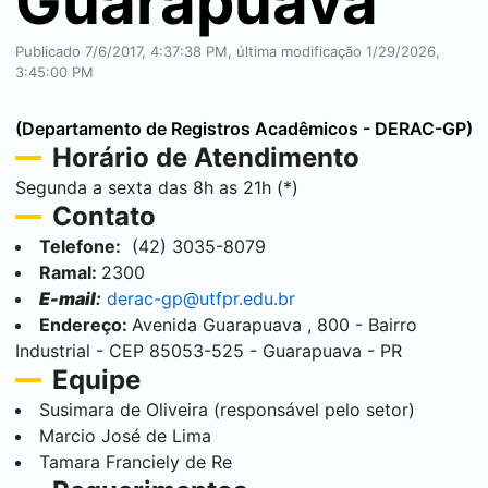
Guarapuava
Publicado 7/6/2017, 4:37:38 PM, última modificação 1/29/2026,
3:45:00 PM
(Departamento de Registros Acadêmicos - DERAC-GP)
Horário de Atendimento
Segunda a sexta das 8h as 21h (*)
Contato
Telefone:
(42) 3035-8079
Ramal:
2300
E-mail
:
derac-gp@utfpr.edu.br
Endereço:
Avenida
Guarapuava
, 800 - Bairro
Industrial - CEP 85053-525 -
Guarapuava
- PR
Equipe
Susimara de Oliveira (responsável pelo setor)
Marcio José de Lima
Tamara Franciely de Re