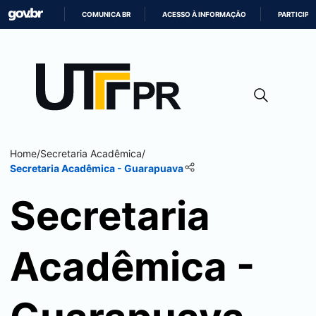
COMUNICA BR
ACESSO À INFORMAÇÃO
PARTICIPE
IR
PARA
O
CONTEÚDO
Home
/
Secretaria Acadêmica
/
Secretaria Acadêmica -
Guarapuava
Secretaria
Acadêmica -