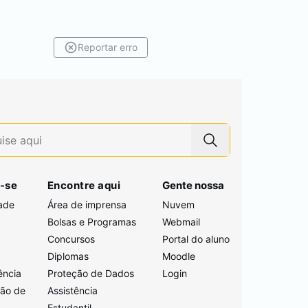
Reportar erro
-se
Encontre aqui
Gente nossa
ade
Área de imprensa
Nuvem
Bolsas e Programas
Webmail
Concursos
Portal do aluno
i
Diplomas
Moodle
ência
Proteção de Dados
Login
ção de
Assistência
Estudantil