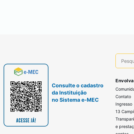
Envolva
Consulte o cadastro
Comunid
da Instituição
Contato
no Sistema e-MEC
Ingresso
13 Camp
Transpar
e presta
contas