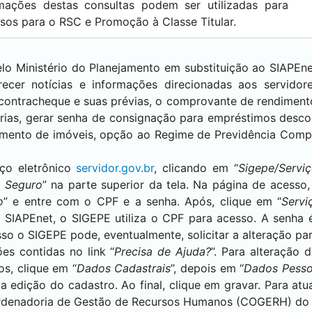
rmações destas consultas podem ser utilizadas para
os para o RSC e Promoção à Classe Titular.
elo Ministério do Planejamento em substituição ao SIAPEnet
recer notícias e informações direcionadas aos servidore
 contracheque e suas prévias, o comprovante de rendimento
rias, gerar senha de consignação para empréstimos desco
amento de imóveis, opção ao Regime de Previdência Comp
ço eletrônico
servidor.gov.br
, clicando em “
Sigepe/Servi
 Seguro
” na parte superior da tela. Na página de acesso,
o
” e entre com o CPF e a senha. Após, clique em “
Servi
 SIAPEnet, o SIGEPE utiliza o CPF para acesso. A senha 
so o SIGEPE pode, eventualmente, solicitar a alteração pa
ões contidas no link “
Precisa de Ajuda?
”. Para alteração 
os, clique em “
Dados Cadastrais
”, depois em “
Dados Pesso
á a edição do cadastro. Ao final, clique em gravar. Para a
oordenadoria de Gestão de Recursos Humanos (COGERH) do