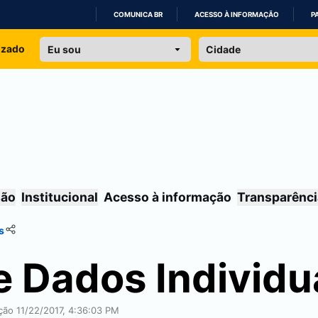
COMUNICA BR
ACESSO À INFORMAÇÃO
P
IR
izado
PARA
O
CONTEÚDO
são
Institucional
Acesso à informação
Transparênci
s
e Dados Individu
ação 11/22/2017, 4:36:03 PM