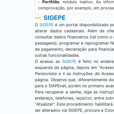
-
Portfólio
: módulo inativo. As info
comprovação, por exemplo, em process
SIGEPE
O
SIGEPE
é um portal disponibilizado p
alterar dados cadastrais. Além de ofe
consultar dados financeiros (tal como o
passagens), programar e reprogramar fé
de pagamento, declaração para financi
outras funcionalidades.
O acesso ao
SIGEPE
é feito no endere
esquerda da página, depois em “
Acesso
Pensionista e li as Instruções de Acess
página. Observe que, diferentemente do
para o SIAPEnet, porém no primeiro aces
Para recuperar a senha, siga as instruç
endereço, telefones, raça/cor, entre outr
“
Atualizar
”. Este procedimento habilitar
ser alterados via SIGEPE, procure a C