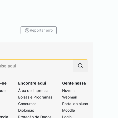
Reportar erro
-se
Encontre aqui
Gente nossa
ade
Área de imprensa
Nuvem
Bolsas e Programas
Webmail
Concursos
Portal do aluno
i
Diplomas
Moodle
ência
Proteção de Dados
Login