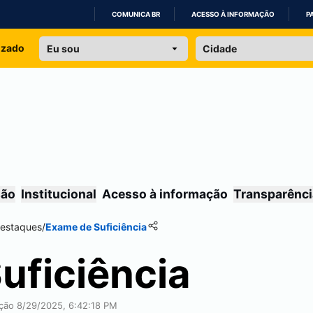
COMUNICA BR
ACESSO À INFORMAÇÃO
P
IR
izado
PARA
O
CONTEÚDO
são
Institucional
Acesso à informação
Transparênci
destaques
/
Exame de Suficiência
uficiência
ação 8/29/2025, 6:42:18 PM