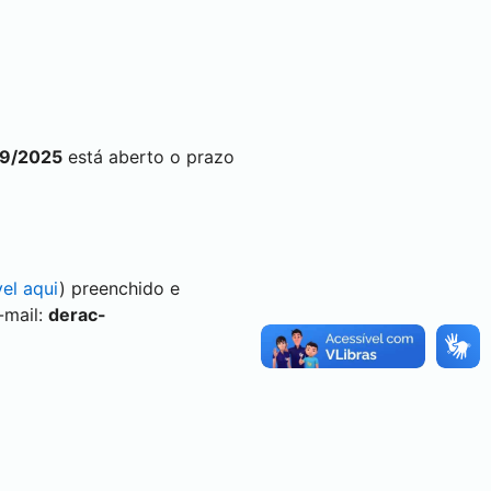
09/2025
está aberto o prazo
vel aqui
) preenchido e
-mail:
derac-