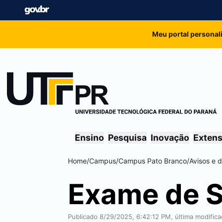
Meu portal personal
Ensino
Pesquisa
Inovação
Exten
Home
/
Campus
/
Campus
Pato Branco
/
Avisos e 
Exame de S
Publicado 8/29/2025, 6:42:12 PM, última modific