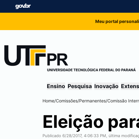
Meu portal personal
Ensino
Pesquisa
Inovação
Exten
Home
/
Comissões
/
Permanentes
/
Comissão Inter
Eleição pa
Publicado 6/28/2017, 4:06:33 PM, última modifica