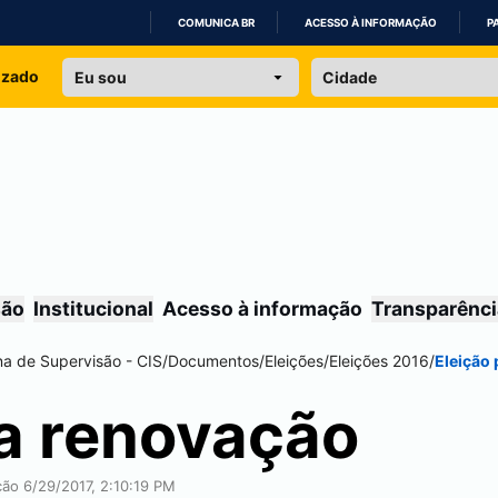
COMUNICA BR
ACESSO À INFORMAÇÃO
P
IR
izado
PARA
O
CONTEÚDO
são
Institucional
Acesso à informação
Transparênci
na de Supervisão - CIS
/
Documentos
/
Eleições
/
Eleições 2016
/
Eleição
ra renovação
ção 6/29/2017, 2:10:19 PM