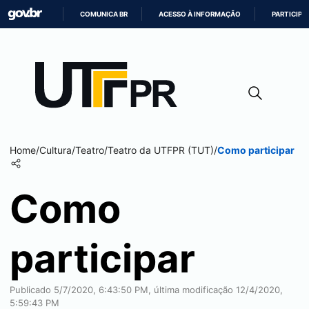
COMUNICA BR
ACESSO À INFORMAÇÃO
PARTICIPE
IR
PARA
O
CONTEÚDO
Home
/
Cultura
/
Teatro
/
Teatro da UTFPR (TUT)
/
Como participar
Como
participar
Publicado 5/7/2020, 6:43:50 PM, última modificação 12/4/2020,
5:59:43 PM