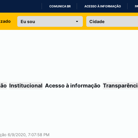
COMUNICA BR
ACESSO À INFORMAÇÃO
P
IR
izado
PARA
O
CONTEÚDO
são
Institucional
Acesso à informação
Transparênci
ação 6/9/2020, 7:07:58 PM