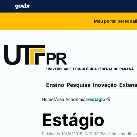
Meu portal personal
Ensino
Pesquisa
Inovação
Exten
Home
/
Área Acadêmica
/
Estágio
Estágio
Publicado 10/18/2018, 7:12:03 PM, última modific