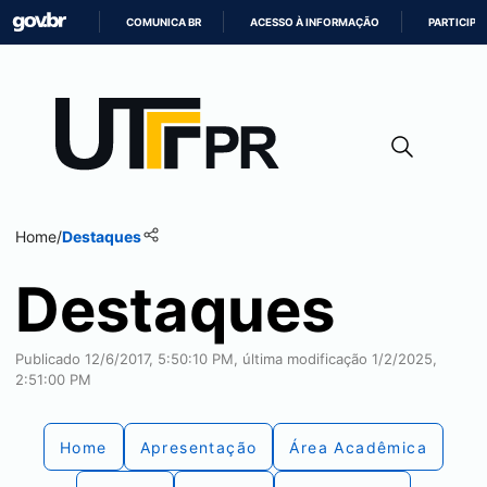
COMUNICA BR
ACESSO À INFORMAÇÃO
PARTICIPE
IR
PARA
O
CONTEÚDO
Home
/
Destaques
Destaques
Publicado 12/6/2017, 5:50:10 PM, última modificação 1/2/2025,
2:51:00 PM
Home
Apresentação
Área Acadêmica