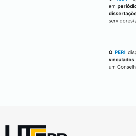
em
periódi
dissertaçõe
servidores/
O
PERI
dis
vinculados
um Conselho