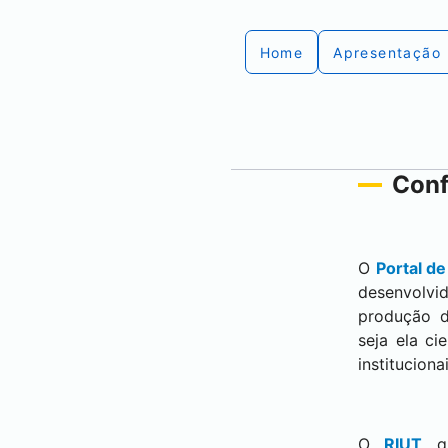
Home
Apresentação
Conf
O
Portal d
desenvolvi
produção d
seja ela ci
institucion
O
RIUT
q