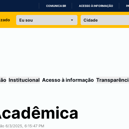
COMUNICA BR
ACESSO À INFORMAÇÃO
P
IR
izado
PARA
O
CONTEÚDO
são
Institucional
Acesso à informação
Transparênci
Acadêmica
ção 6/3/2025, 6:15:47 PM