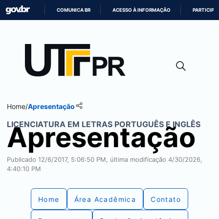
COMUNICA BR
ACESSO À INFORMAÇÃO
PARTICIPE
IR
PARA
O
CONTEÚDO
Home
/
Apresentação
LICENCIATURA EM LETRAS PORTUGUÊS E INGLÊS
Apresentação
Publicado 12/6/2017, 5:06:50 PM, última modificação 4/30/2026,
4:40:10 PM
Home
Área Acadêmica
Contato