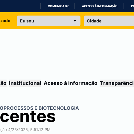
COMUNICA BR
ACESSO À INFORMAÇÃO
P
IR
izado
PARA
O
CONTEÚDO
são
Institucional
Acesso à informação
Transparênci
IOPROCESSOS E BIOTECNOLOGIA
ocentes
cação 4/23/2025, 5:51:12 PM