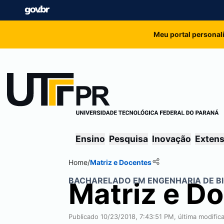
Meu portal personal
Ensino
Pesquisa
Inovação
Exten
Home
/
Matriz e Docentes
BACHARELADO EM ENGENHARIA DE B
Matriz e D
Publicado 10/23/2018, 7:43:51 PM, última modifi