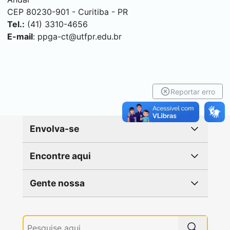
CEP 80230-901 -
Curitiba
- PR
Tel.:
(41) 3310-4656
E-mail
:
ppga-ct@utfpr.edu.br
Reportar erro
Envolva-se
Encontre aqui
Gente nossa