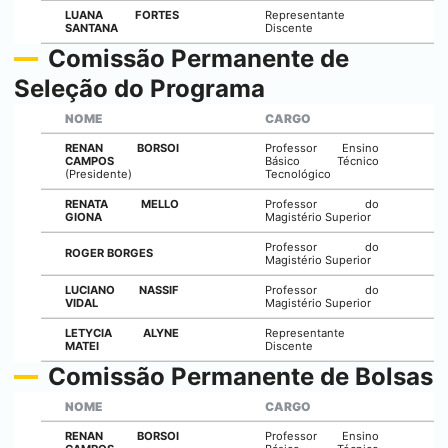
LUANA FORTES
Representante
SANTANA
Discente
Comissão Permanente de
Seleção do Programa
NOME
CARGO
RENAN BORSOI
Professor Ensino
CAMPOS
Básico Técnico
(Presidente)
Tecnológico
RENATA MELLO
Professor do
GIONA
Magistério Superior
Professor do
ROGER BORGES
Magistério Superior
LUCIANO NASSIF
Professor do
VIDAL
Magistério Superior
LETYCIA ALYNE
Representante
MATEI
Discente
Comissão Permanente de Bolsas
NOME
CARGO
RENAN BORSOI
Professor Ensino