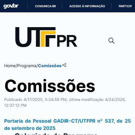
COMUNICA BR
ACESSO À INFORMAÇÃO
PARTICIPE
IR
PARA
O
CONTEÚDO
Home
/
Programa
/
Comissões
Comissões
Publicado 4/17/2025, 5:24:59 PM, última modificação 4/24/2026,
12:37:12 PM
Portaria de Pessoal GADIR-CT
/UTFPR nº 537, de 25
de setembro de 2025