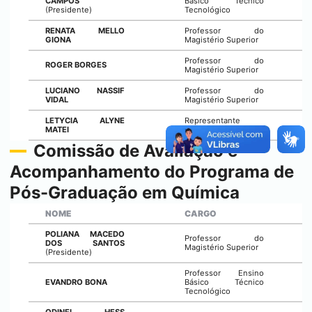
CAMPOS
Básico Técnico
(Presidente)
Tecnológico
RENATA MELLO
Professor do
GIONA
Magistério Superior
Professor do
ROGER BORGES
Magistério Superior
LUCIANO NASSIF
Professor do
VIDAL
Magistério Superior
LETYCIA ALYNE
Representante
MATEI
Discente
Comissão de Avaliação e
Acompanhamento do Programa de
Pós-Graduação em Química
NOME
CARGO
POLIANA MACEDO
Professor do
DOS SANTOS
Magistério Superior
(Presidente)
Professor Ensino
EVANDRO BONA
Básico Técnico
Tecnológico