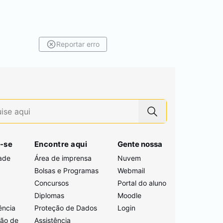
Reportar erro
-se
Encontre aqui
Gente nossa
ade
Área de imprensa
Nuvem
Bolsas e Programas
Webmail
Concursos
Portal do aluno
i
Diplomas
Moodle
ência
Proteção de Dados
Login
ção de
Assistência