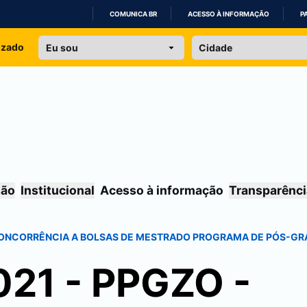
COMUNICA BR
ACESSO À INFORMAÇÃO
P
IR
izado
PARA
O
CONTEÚDO
são
Institucional
Acesso à informação
Transparênci
RA CONCORRÊNCIA A BOLSAS DE MESTRADO PROGRAMA DE PÓS-
021 - PPGZO -