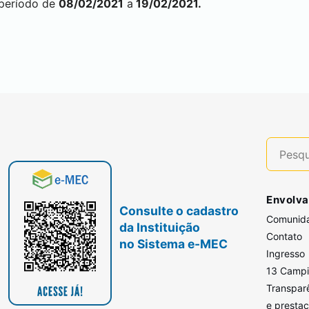
 período de
08/02/2021
a
19/02/2021.
Envolva
Consulte o cadastro
Comunid
da Instituição
Contato
no Sistema e-MEC
Ingresso
13 Camp
Transpar
e presta