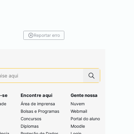
Reportar erro
-se
Encontre aqui
Gente nossa
ade
Área de imprensa
Nuvem
Bolsas e Programas
Webmail
Concursos
Portal do aluno
i
Diplomas
Moodle
ência
Proteção de Dados
Login