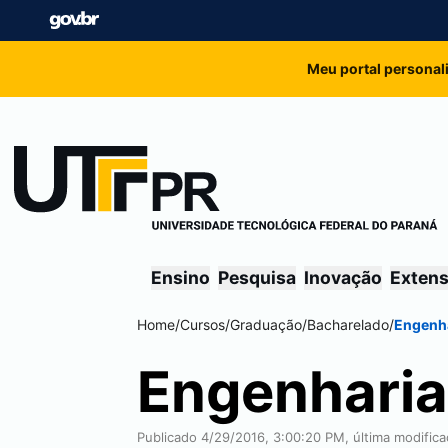
Meu portal personal
Ensino
Pesquisa
Inovação
Exten
Home
/
Cursos
/
Graduação
/
Bacharelado
/
Engenha
Engenharia
Publicado 4/29/2016, 3:00:20 PM, última modific