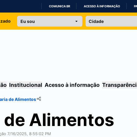
COMUNICA BR
ACESSO À INFORMAÇÃO
P
IR
izado
PARA
O
CONTEÚDO
são
Institucional
Acesso à informação
Transparênci
ria de Alimentos
 de Alimentos
ação 7/16/2025, 8:55:02 PM