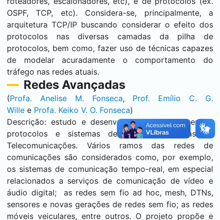
roteadores, escalonadores, etc), e de protocolos (ex.
OSPF, TCP, etc). Considera-se, principalmente, a
arquitetura TCP/IP buscando considerar o efeito dos
protocolos nas diversas camadas da pilha de
protocolos, bem como, fazer uso de técnicas capazes
de modelar acuradamente o comportamento do
tráfego nas redes atuais.
Redes Avançadas
(
Profa. Anelise M. Fonseca
,
Prof. Emílio C. G.
Wille
e
Profa. Keiko V. O. Fonseca
)
Descrição: estudo e desenvolvimento de elementos,
protocolos e sistemas de Redes Avançadas de
Telecomunicações. Vários ramos das redes de
comunicações são considerados como, por exemplo,
os sistemas de comunicação tempo-real, em especial
relacionados a serviços de comunicação de vídeo e
áudio digital; as redes sem fio ad hoc, mesh, DTNs,
sensores e novas gerações de redes sem fio; as redes
móveis veiculares, entre outros. O projeto propõe e