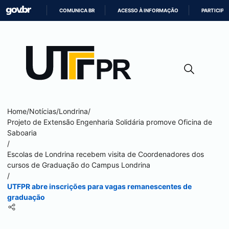
COMUNICA BR
ACESSO À INFORMAÇÃO
PARTICIPE
IR
PARA
O
CONTEÚDO
Home
/
Notícias
/
Londrina
/
Projeto de Extensão Engenharia Solidária promove Oficina de
Saboaria
/
Escolas de
Londrina
recebem visita de Coordenadores dos
cursos de Graduação do Campus
Londrina
/
UTFPR abre inscrições para vagas remanescentes de
graduação