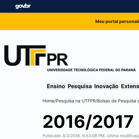
Meu portal personal
Ensino
Pesquisa
Inovação
Exten
Home
/
Pesquisa na UTFPR
/
Bolsas de Pesquisa
2016/2017
Publicado 4/3/2018, 6:53:08 PM, última modificaç