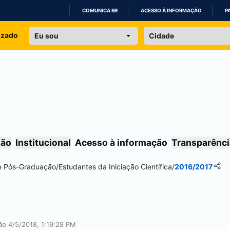
COMUNICA BR
ACESSO À INFORMAÇÃO
P
IR
izado
PARA
O
CONTEÚDO
são
Institucional
Acesso à informação
Transparênci
 e Pós-Graduação
/
Estudantes da Iniciação Científica
/
2016/2017
ão 4/5/2018, 1:19:28 PM