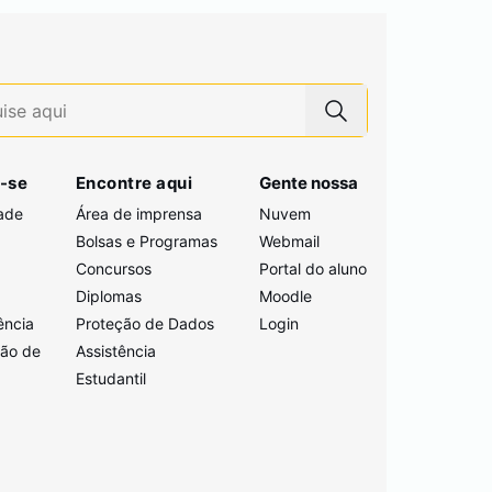
-se
Encontre aqui
Gente nossa
ade
Área de imprensa
Nuvem
Bolsas e Programas
Webmail
Concursos
Portal do aluno
i
Diplomas
Moodle
ência
Proteção de Dados
Login
ção de
Assistência
Estudantil
a