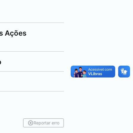
as Ações
o
Reportar erro