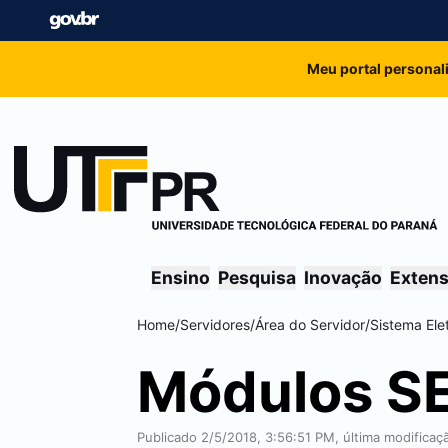
Meu portal personal
Ensino
Pesquisa
Inovação
Exten
Home
/
Servidores
/
Área do Servidor
/
Sistema Ele
Módulos
SE
Publicado 2/5/2018, 3:56:51 PM, última modifica