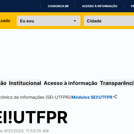
COMUNICA BR
ACESSO À INFORMAÇÃO
P
IR
izado
PARA
O
CONTEÚDO
são
Institucional
Acesso à informação
Transparênci
trônico de Informações (
SEI
-UTFPR)
/
Módulos
SEI
!UTFPR
I
!UTFPR
ção 6/21/2024, 11:53:25 AM