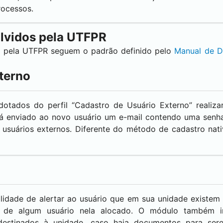
ocessos.
lvidos pela UTFPR
e pela UTFPR seguem o padrão definido pelo
Manual de D
terno
otados do perfil “Cadastro de Usuário Externo” realiz
erá enviado ao novo usuário um e-mail contendo uma senh
 usuários externos. Diferente do método de cadastro na
lidade de alertar ao usuário que em sua unidade existe
ra de algum usuário nela alocado. O módulo também 
destinados à unidade, caso haja documentos para ser