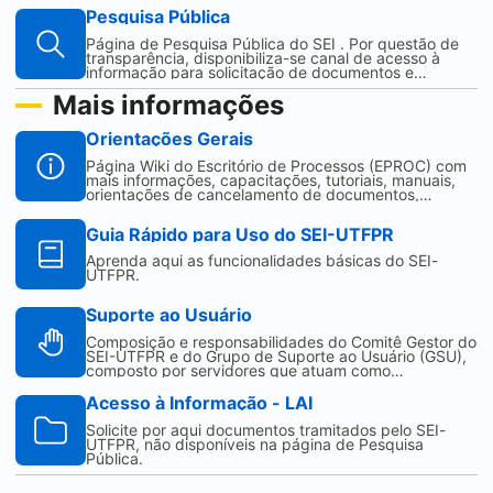
Pesquisa Pública
Página de Pesquisa Pública do
SEI
. Por questão de
transparência, disponibiliza-se canal de acesso à
informação para solicitação de documentos e
processos tramitados pelo
SEI
-UTFPR.
Mais informações
Orientações Gerais
Página Wiki do Escritório de Processos (EPROC) com
mais informações, capacitações, tutoriais, manuais,
orientações de cancelamento de documentos,
atendimento à LGPD, Acórdão TCU n° 484/2021 e
afins.
Guia Rápido para Uso do
SEI
-UTFPR
Aprenda aqui as funcionalidades básicas do
SEI
-
UTFPR.
Suporte ao Usuário
Composição e responsabilidades do Comitê Gestor do
SEI
-UTFPR e do Grupo de Suporte ao Usuário (GSU),
composto por servidores que atuam como
facilitadores do
SEI
nos Campi e na Reitoria.
Acesso à Informação - LAI
Solicite por aqui documentos tramitados pelo
SEI
-
UTFPR, não disponíveis na página de Pesquisa
Pública.