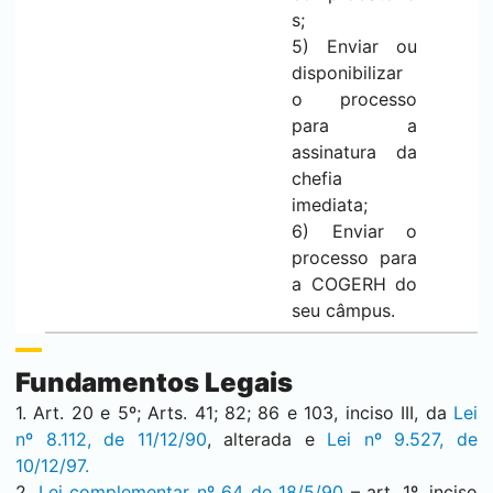
s;
5) Enviar ou
disponibilizar
o processo
para a
assinatura da
chefia
imediata;
6) Enviar o
processo para
a COGERH do
seu câmpus.
Fundamentos Legais
1. Art. 20 e 5º; Arts. 41; 82; 86 e 103, inciso III, da
Lei
nº 8.112, de 11/12/90
, alterada e
Lei nº 9.527, de
10/12/97.
2.
Lei complementar nº 64 de 18/5/90
– art. 1º, inciso